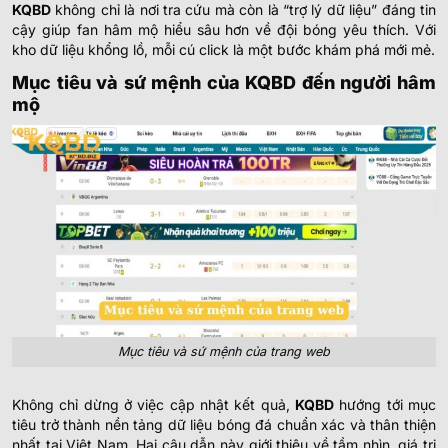
KQBD
không chỉ là nơi tra cứu mà còn là “trợ lý dữ liệu” đáng tin
cậy giúp fan hâm mộ hiểu sâu hơn về đội bóng yêu thích. Với
kho dữ liệu khổng lồ, mỗi cú click là một bước khám phá mới mẻ.
Mục tiêu và sứ mệnh của KQBD đến người hâm
mộ
Mục tiêu và sứ mệnh của trang web
Không chỉ dừng ở việc cập nhật kết quả,
KQBD
hướng tới mục
tiêu trở thành nền tảng dữ liệu bóng đá chuẩn xác và thân thiện
nhất tại Việt Nam. Hai câu dẫn này giới thiệu về tầm nhìn, giá trị