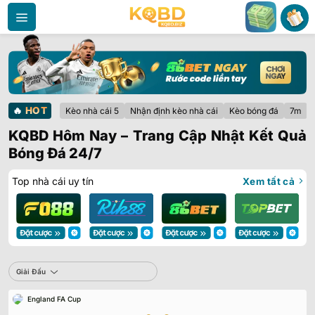
Bỏ
qua
nội
dung
🔥
HOT
Kèo nhà cái 5
Nhận định kèo nhà cái
Kèo bóng đá
7m
KQBD Hôm Nay – Trang Cập Nhật Kết Quả
Bóng Đá 24/7
Top nhà cái uy tín
Xem tất cả
Giải Đấu
Sbobet
Giải Đấu
England FA Cup
Không có dữ liệu vui lòng chọn bộ lọc khác