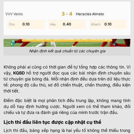
3-4
VVV Venlo
Heracles Almelo
1.60
0.10
0.40
1.10
0.20
0.10
Nhận định kết quả chuẩn từ các chuyên gia
Không phải ai cũng có thời gian để tự tổng hợp các thông tin. Vì
vậy,
KQBD
hỗ trợ người đọc qua các bài nhận định chuyên sâu
từ chuyên gia bóng đá. Mỗi nhận định đều dựa trên dữ liệu thực
tế: phong độ cầu thủ, sơ đồ chiến thuật, chấn thương, điều kiện
thời tiết.
Điểm đặc biệt là mọi phân tích đều trung lập, không mang tính
dụ dỗ hay định hướng cược. Người xem có thể tham khảo, đối
chiếu và tự đưa ra đánh giá riêng của mình trước trận đấu.
Lịch thi đấu liên tục được cập nhật cụ thể
Lịch thi đấu, bảng xếp hạng là hai yếu tố không thể thiếu trong