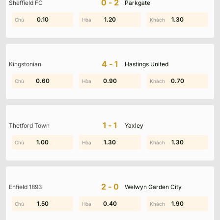
0-2
Sheffield FC
Parkgate
1.20
0.10
1.30
1.20
0.70
1.30
4-1
Kingstonian
Hastings United
0.60
1.50
0.90
0.70
0.20
0.70
1-1
Thetford Town
Yaxley
1.80
1.00
1.60
1.30
1.00
1.30
2-0
Enfield 1893
Welwyn Garden City
2.00
1.50
0.40
1.20
1.90
1.90