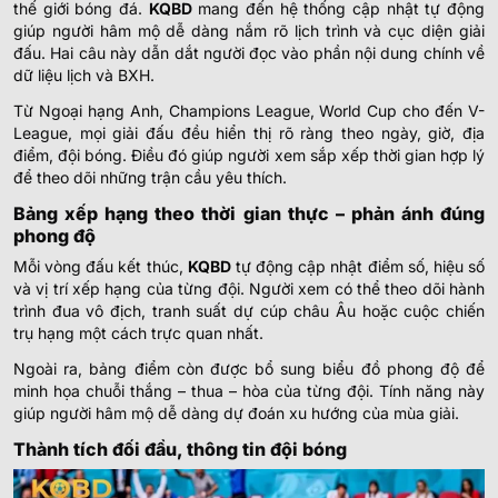
thế giới bóng đá.
KQBD
mang đến hệ thống cập nhật tự động
giúp người hâm mộ dễ dàng nắm rõ lịch trình và cục diện giải
đấu. Hai câu này dẫn dắt người đọc vào phần nội dung chính về
dữ liệu lịch và BXH.
Từ Ngoại hạng Anh, Champions League, World Cup cho đến V-
League, mọi giải đấu đều hiển thị rõ ràng theo ngày, giờ, địa
điểm, đội bóng. Điều đó giúp người xem sắp xếp thời gian hợp lý
để theo dõi những trận cầu yêu thích.
Bảng xếp hạng theo thời gian thực – phản ánh đúng
phong độ
Mỗi vòng đấu kết thúc,
KQBD
tự động cập nhật điểm số, hiệu số
và vị trí xếp hạng của từng đội. Người xem có thể theo dõi hành
trình đua vô địch, tranh suất dự cúp châu Âu hoặc cuộc chiến
trụ hạng một cách trực quan nhất.
Ngoài ra, bảng điểm còn được bổ sung biểu đồ phong độ để
minh họa chuỗi thắng – thua – hòa của từng đội. Tính năng này
giúp người hâm mộ dễ dàng dự đoán xu hướng của mùa giải.
Thành tích đối đầu, thông tin đội bóng