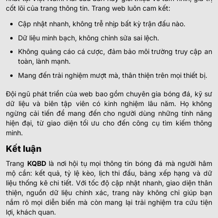
cốt lõi của trang thông tin. Trang web luôn cam kết:
Cập nhật nhanh, không trễ nhịp bất kỳ trận đấu nào.
Dữ liệu minh bạch, không chỉnh sửa sai lệch.
Không quảng cáo cá cược, đảm bảo môi trường truy cập an
toàn, lành mạnh.
Mang đến trải nghiệm mượt mà, thân thiện trên mọi thiết bị.
Đội ngũ phát triển của web bao gồm chuyên gia bóng đá, kỹ sư
dữ liệu và biên tập viên có kinh nghiệm lâu năm. Họ không
ngừng cải tiến để mang đến cho người dùng những tính năng
hiện đại, từ giao diện tối ưu cho đến công cụ tìm kiếm thông
minh.
Kết luận
Trang
KQBD
là nơi hội tụ mọi thông tin bóng đá mà người hâm
mộ cần: kết quả, tỷ lệ kèo, lịch thi đấu, bảng xếp hạng và dữ
liệu thống kê chi tiết. Với tốc độ cập nhật nhanh, giao diện thân
thiện, nguồn dữ liệu chính xác, trang này không chỉ giúp bạn
nắm rõ mọi diễn biến mà còn mang lại trải nghiệm tra cứu tiện
lợi, khách quan.