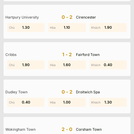
0-2
Hartpury University
Cirencester
0.40
1.30
0.40
1.10
0.50
1.90
1-2
Cribbs
Fairford Town
1.90
0.10
1.60
1.20
0.40
1.40
0-2
Dudley Town
Droitwich Spa
0.30
0.40
1.00
1.20
0.50
1.30
2-0
Wokingham Town
Corsham Town