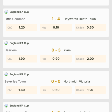
England FA Cup
1-4
Little Common
Haywards Heath Town
1.60
1.20
1.90
0.10
0.30
1.70
England FA Cup
0-3
Haarlem
Irlam
0.60
1.90
0.90
1.10
2.00
1.40
England FA Cup
0-0
Beverley Town
Northwich Victoria
0.70
1.60
0.60
1.00
1.20
1.20
England FA Cup