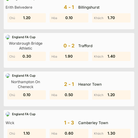
Không có dữ liệu vui lòng chọn bộ lọc khác
4-1
Erith Belvedere
Billingshurst
0.60
1.20
1.20
0.10
1.70
1.10
England FA Cup
Worsbrough Bridge
0-2
Trafford
Athletic
0.30
1.50
0.60
1.90
1.40
1.40
England FA Cup
Northampton On
2-1
Heanor Town
Cheneck
0.10
1.10
0.70
0.50
1.20
1.20
England FA Cup
1-3
Wick
Camberley Town
0.80
1.10
0.60
1.80
1.30
1.50