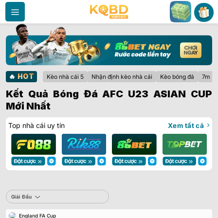
Bỏ
qua
nội
dung
🔥
HOT
Kèo nhà cái 5
Nhận định kèo nhà cái
Kèo bóng đá
7m
Kết Quả Bóng Đá AFC U23 ASIAN CUP
Mới Nhất
Top nhà cái uy tín
Xem tất cả
Sbobet
Giải Đấu
England FA Cup