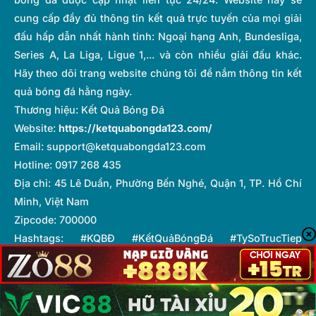
cung cấp đầy đủ thông tin kết quả trực tuyến của mọi giải
đấu hấp dẫn nhất hành tinh: Ngoại hạng Anh, Bundesliga,
Series A, La Liga, Ligue 1,... và còn nhiều giải đấu khác.
Hãy theo dõi trang website chúng tôi để nắm thông tin kết
quả bóng đá hằng ngày.
Thương hiệu: Kết Quả Bóng Đá
Website:
https://ketquabongda123.com/
Email:
support@ketquabongda123.com
Hotline: 0917 268 435
Địa chỉ: 45 Lê Duẩn, Phường Bến Nghé, Quận 1, TP. Hồ Chí
Minh, Việt Nam
Zipcode: 700000
Hashtags: #KQBĐ #KếtQuảBóngĐá #TySoTrucTiep
#KetQua #BongDaNhanh
Tổng biên tập:
Hà Lê Cường
Copyright © 2025 ketquabongda123.com