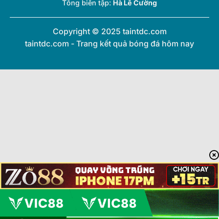
Tổng biên tập:
Hà Lê Cường
Copyright © 2025 taintdc.com
taintdc.com - Trang kết quả bóng đá hôm nay