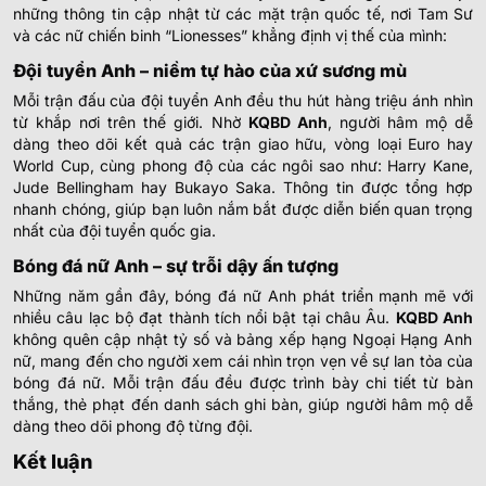
những thông tin cập nhật từ các mặt trận quốc tế, nơi Tam Sư
và các nữ chiến binh “Lionesses” khẳng định vị thế của mình:
Đội tuyển Anh – niềm tự hào của xứ sương mù
Mỗi trận đấu của đội tuyển Anh đều thu hút hàng triệu ánh nhìn
từ khắp nơi trên thế giới. Nhờ
KQBD Anh
, người hâm mộ dễ
dàng theo dõi kết quả các trận giao hữu, vòng loại Euro hay
World Cup, cùng phong độ của các ngôi sao như: Harry Kane,
Jude Bellingham hay Bukayo Saka. Thông tin được tổng hợp
nhanh chóng, giúp bạn luôn nắm bắt được diễn biến quan trọng
nhất của đội tuyển quốc gia.
Bóng đá nữ Anh – sự trỗi dậy ấn tượng
Những năm gần đây, bóng đá nữ Anh phát triển mạnh mẽ với
nhiều câu lạc bộ đạt thành tích nổi bật tại châu Âu.
KQBD Anh
không quên cập nhật tỷ số và bảng xếp hạng Ngoại Hạng Anh
nữ, mang đến cho người xem cái nhìn trọn vẹn về sự lan tỏa của
bóng đá nữ. Mỗi trận đấu đều được trình bày chi tiết từ bàn
thắng, thẻ phạt đến danh sách ghi bàn, giúp người hâm mộ dễ
dàng theo dõi phong độ từng đội.
Kết luận