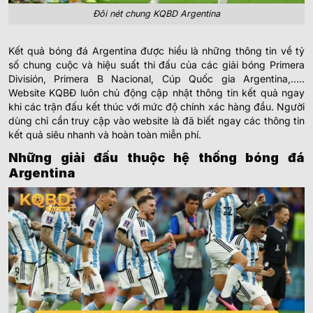
Đôi nét chung KQBD Argentina
Kết quả bóng đá Argentina được hiểu là những thông tin về tỷ
số chung cuộc và hiệu suất thi đấu của các giải bóng Primera
División, Primera B Nacional, Cúp Quốc gia Argentina,…..
Website KQBĐ luôn chủ động cập nhật thông tin kết quả ngay
khi các trận đấu kết thúc với mức độ chính xác hàng đầu. Người
dùng chỉ cần truy cập vào website là đã biết ngay các thông tin
kết quả siêu nhanh và hoàn toàn miễn phí.
Những giải đấu thuộc hệ thống bóng đá
Argentina