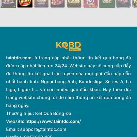
taintdc.com
là trang cập nhật thông tin kết quả bóng đá
được cập nhật liên tục 24/24. Website này sẽ cung cấp đầy
đủ thông tin kết quả trực tuyến của mọi giải đấu hấp dẫn
nhất hành tinh: Ngoại hạng Anh, Bundesliga, Series A, La
Liga, Ligue 1,... và còn nhiều giải đấu khác. Hãy theo dõi
trang website chúng tôi để nắm thông tin kết quả bóng đá
hằng ngày.
Thương hiệu: Kết Quả Bóng Đá
Website:
https://www.taintdc.com/
Email:
support@taintdc.com