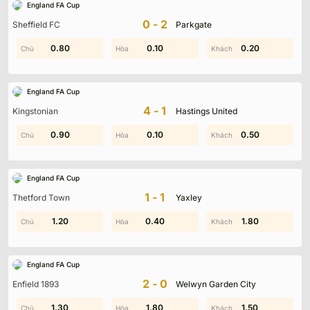
England FA Cup
Không có dữ liệu vui lòng chọn bộ lọc khác
0-2
Sheffield FC
Parkgate
0.80
1.00
1.80
0.10
0.90
0.20
England FA Cup
4-1
Kingstonian
Hastings United
0.80
0.90
1.50
0.10
2.00
0.50
England FA Cup
1-1
Thetford Town
Yaxley
0.40
1.20
0.40
0.40
1.00
1.80
England FA Cup
2-0
Enfield 1893
Welwyn Garden City
1.40
1.30
0.40
1.80
0.90
1.50