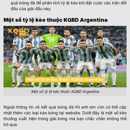
quả bóng đá để phân tích tỷ lệ kèo khi đặt cược các trận đối
đầu của giải đấu này.
Một số tỷ lệ kèo thuộc KQBD Argentina
Một số tỷ lệ kèo thuộc KQBD Argentina
Ngoài thông tin về kết quả bóng đá thì anh em còn có thể cập
nhật thêm các loại kèo bóng tại website. Dưới đây là một số kèo
thường xuất hiện trong giải bóng mà bạn chắc chắn không thể
bỏ qua.