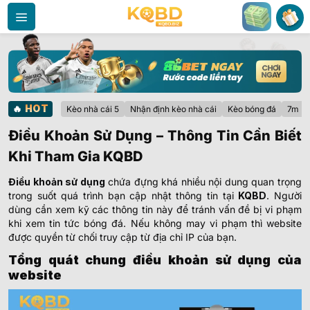
Bỏ
qua
nội
dung
🔥
HOT
Kèo nhà cái 5
Nhận định kèo nhà cái
Kèo bóng đá
7m
Điều Khoản Sử Dụng – Thông Tin Cần Biết
Khi Tham Gia KQBD
Điều khoản sử dụng
chứa đựng khá nhiều nội dung quan trọng
trong suốt quá trình bạn cập nhật thông tin tại
KQBD
. Người
dùng cần xem kỹ các thông tin này để tránh vấn đề bị vi phạm
khi xem tin tức bóng đá. Nếu không may vi phạm thì website
được quyền từ chối truy cập từ địa chỉ IP của bạn.
Tổng quát chung điều khoản sử dụng của
website