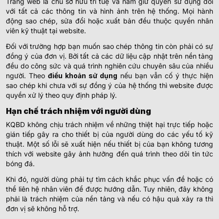
Trang web là chủ sở hữu trí tuệ và nắm giữ quyền sử dụng đối
với tất cả các thông tin và hình ảnh trên hệ thống. Mọi hành
động sao chép, sửa đổi hoặc xuất bản đều thuộc quyền nhân
viên kỹ thuật tại website.
Đối với trường hợp bạn muốn sao chép thông tin còn phải có sự
đồng ý của đơn vị. Bởi tất cả các dữ liệu cập nhật trên nền tảng
đều do công sức và quá trình nghiên cứu chuyên sâu của nhiều
người. Theo
điều khoản sử dụng
nếu bạn vẫn cố ý thực hiện
sao chép khi chưa với sự đồng ý của hệ thống thì website được
quyền xử lý theo quy định pháp lý.
Hạn chế trách nhiệm với người dùng
KQBD không chịu trách nhiệm về những thiệt hại trực tiếp hoặc
gián tiếp gây ra cho thiết bị của người dùng do các yếu tố kỹ
thuật. Một số lỗi sẽ xuất hiện nếu thiết bị của bạn không tương
thích với website gây ảnh hưởng đến quá trình theo dõi tin tức
bóng đá.
Khi đó, người dùng phải tự tìm cách khắc phục vấn đề hoặc có
thể liên hệ nhân viên để được hướng dẫn. Tuy nhiên, đây không
phải là trách nhiệm của nền tảng và nếu có hậu quả xảy ra thì
đơn vị sẽ không hỗ trợ.