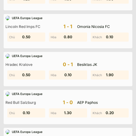
UEFA Europa League
1-1
Lincoln Red Imps FC
Omonia Nicosia FC
0.50
1.70
0.80
1.10
1.50
0.10
UEFA Europa League
0-1
Hradec Kralove
Besiktas JK
2.00
0.50
0.20
0.10
0.30
1.90
UEFA Europa League
1-0
Red Bull Salzburg
AEP Paphos
0.40
0.10
1.40
1.30
0.20
0.10
UEFA Europa League