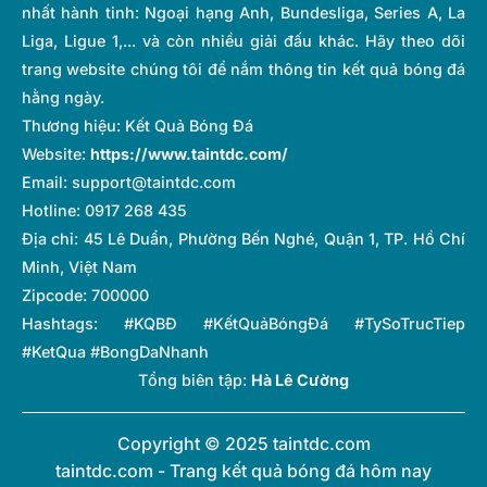
nhất hành tinh: Ngoại hạng Anh, Bundesliga, Series A, La
Liga, Ligue 1,... và còn nhiều giải đấu khác. Hãy theo dõi
trang website chúng tôi để nắm thông tin kết quả bóng đá
hằng ngày.
Thương hiệu: Kết Quả Bóng Đá
Website:
https://www.taintdc.com/
Email:
support@taintdc.com
Hotline: 0917 268 435
Địa chỉ: 45 Lê Duẩn, Phường Bến Nghé, Quận 1, TP. Hồ Chí
Minh, Việt Nam
Zipcode: 700000
Hashtags: #KQBĐ #KếtQuảBóngĐá #TySoTrucTiep
#KetQua #BongDaNhanh
Tổng biên tập:
Hà Lê Cường
Copyright © 2025 taintdc.com
taintdc.com - Trang kết quả bóng đá hôm nay