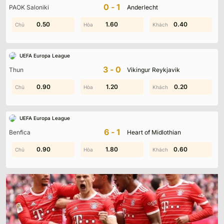
0-1
PAOK Saloniki
Anderlecht
0.50
1.30
1.60
1.20
0.40
1.10
KQBD
Đức
mang đến cho người hâm mộ bức tranh toàn cảnh về
bóng đá Đức, nơi hội tụ những giải đấu hấp dẫn nhất châu Âu
UEFA Europa League
như: Bundesliga, Bundesliga 2 hay DFB-Pokal. Tại web, bạn có
3-0
Thun
Vikingur Reykjavik
thể cập nhật kết quả từng trận đấu, tỷ lệ kèo, lịch thi đấu và
bảng xếp hạng nhanh chóng, chính xác. Hãy cùng khám phá
0.90
1.70
1.30
1.20
0.50
0.20
sâu hơn các giải đấu nổi bật qua những cập nhật chi tiết từ
chuyên trang ngay sau đây.
KQBD Đức – cập nhật toàn bộ giải đấu bóng đá
UEFA Europa League
Châu Âu
6-1
Benfica
Heart of Midlothian
0.90
1.40
1.40
1.80
0.40
0.60