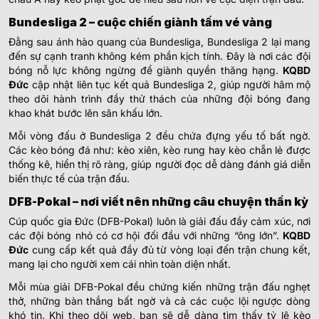
Bundesliga 2 – cuộc chiến giành tấm vé vàng
Đằng sau ánh hào quang của Bundesliga, Bundesliga 2 lại mang
đến sự cạnh tranh không kém phần kịch tính. Đây là nơi các đội
bóng nỗ lực không ngừng để giành quyền thăng hạng.
KQBD
Đức
cập nhật liên tục kết quả Bundesliga 2, giúp người hâm mộ
theo dõi hành trình đầy thử thách của những đội bóng đang
khao khát bước lên sân khấu lớn.
Mỗi vòng đấu ở Bundesliga 2 đều chứa đựng yếu tố bất ngờ.
Các kèo bóng đá như: kèo xiên, kèo rung hay kèo chẵn lẻ được
thống kê, hiển thị rõ ràng, giúp người đọc dễ dàng đánh giá diễn
biến thực tế của trận đấu.
DFB-Pokal – nơi viết nên những câu chuyện thần kỳ
Cúp quốc gia Đức (DFB-Pokal) luôn là giải đấu đầy cảm xúc, nơi
các đội bóng nhỏ có cơ hội đối đầu với những “ông lớn”.
KQBD
Đức
cung cấp kết quả đầy đủ từ vòng loại đến trận chung kết,
mang lại cho người xem cái nhìn toàn diện nhất.
Mỗi mùa giải DFB-Pokal đều chứng kiến những trận đấu nghẹt
thở, những bàn thắng bất ngờ và cả các cuộc lội ngược dòng
khó tin. Khi theo dõi web, bạn sẽ dễ dàng tìm thấy tỷ lệ kèo