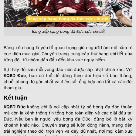
Bảng xếp hạng bóng đá Đực cực chi tiết
Bảng xếp hạng là yếu tố quan trọng giúp người hâm mộ nắm rõ
cục diện mùa giải. Chuyên trang
cung cấp thứ hạng chi tiết của
từng đội, từ nhóm dẫn đầu đến khu vực nguy hiểm.
Sự thay đổi sau mỗi vòng đấu luôn được cập nhật chính xác. Với
KQBD Đức
, bạn có thể dễ dàng theo dõi hiệu số bàn thắng,
chuỗi phong độ gần nhất và điểm số tổng hợp của tất cả các đội
tham gia.
Kết luận
KQBD Đức
không chỉ là nơi cập nhật tỷ số bóng đá đơn thuần
mà còn là kênh thông tin tổng hợp toàn diện về các giải đấu tại
Đức. Nếu bạn là người yêu bóng đá Đức, đừng bỏ lỡ bất kỳ
khoảnh khắc nào. Chuyên trang sẽ luôn đồng hành, mang đến
trải nghiệm theo dõi trọn vẹn và đầy đủ nhất, nơi mọi cảm xúc