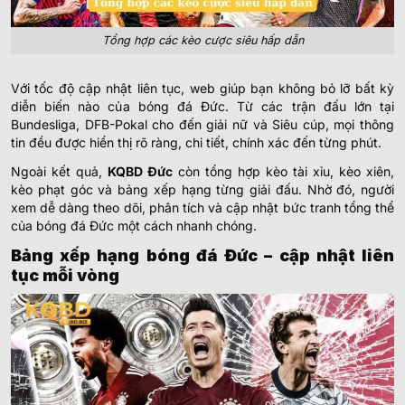
Tổng hợp các kèo cược siêu hấp dẫn
Với tốc độ cập nhật liên tục, web giúp bạn không bỏ lỡ bất kỳ
diễn biến nào của bóng đá Đức. Từ các trận đấu lớn tại
Bundesliga, DFB-Pokal cho đến giải nữ và Siêu cúp, mọi thông
tin đều được hiển thị rõ ràng, chi tiết, chính xác đến từng phút.
Ngoài kết quả,
KQBD Đức
còn tổng hợp kèo tài xỉu, kèo xiên,
kèo phạt góc và bảng xếp hạng từng giải đấu. Nhờ đó, người
xem dễ dàng theo dõi, phân tích và cập nhật bức tranh tổng thể
của bóng đá Đức một cách nhanh chóng.
Bảng xếp hạng bóng đá Đức – cập nhật liên
tục mỗi vòng