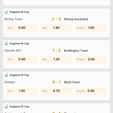
England FA Cup
2-3
Birtley Town
Bishop Auckland
0.80
0.70
0.70
1.40
0.20
1.90
England FA Cup
1-2
Penrith AFC
Bridlington Town
0.90
0.80
1.40
1.20
2.00
1.00
England FA Cup
4-1
Shildon
Blyth Town
0.70
1.50
0.70
0.70
0.80
1.70
England FA Cup