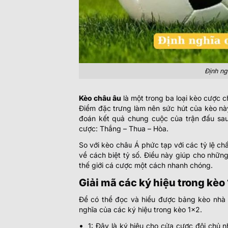
Định ng
Kèo châu âu
là một trong ba loại kèo cược 
Điểm đặc trưng làm nên sức hút của kèo này
đoán kết quả chung cuộc của trận đấu sau 
cược: Thắng – Thua – Hòa.
So với kèo châu Á phức tạp với các tỷ lệ ch
về cách biệt tỷ số. Điều này giúp cho nhữn
thế giới cá cược một cách nhanh chóng.
Giải mã các ký hiệu trong kèo
Để có thể đọc và hiểu được bảng kèo nhà c
nghĩa của các ký hiệu trong kèo 1×2.
1: Đây là ký hiệu cho cửa cược đội chủ n