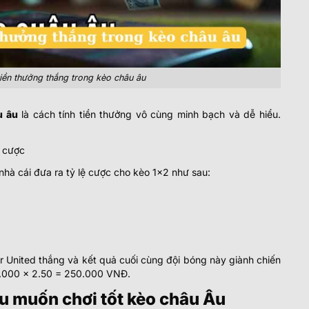
tiền thưởng thắng trong kèo châu âu
u âu
là cách tính tiền thưởng vô cùng minh bạch và dễ hiểu.
ệ cược
nhà cái đưa ra tỷ lệ cược cho kèo 1×2 như sau:
nited thắng và kết quả cuối cùng đội bóng này giành chiến
00.000 x 2.50 = 250.000 VNĐ.
ếu muốn chơi tốt kèo châu Âu