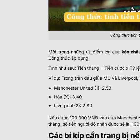
Công thức tính 
Một trong những ưu điểm lớn của
kèo châ
Công thức áp dụng:
Tính như sau: Tiền thắng = Tiền cược x Tỷ l
Ví dụ: Trong trận đấu giữa MU và Liverpool, 
Manchester United (1): 2.50
Hòa (X): 3.40
Liverpool (2): 2.80
Nếu cược 100.000 VNĐ vào cửa Manchester U
thắng, số tiền người đó nhận được sẽ là: 1
Các bí kíp cần trang bị n