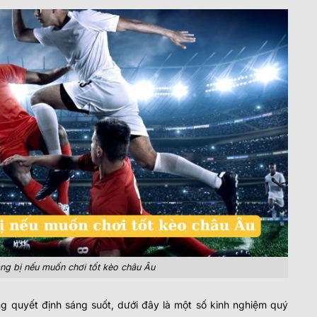
ang bị nếu muốn chơi tốt kèo châu Âu
 quyết định sáng suốt, dưới đây là một số kinh nghiệm quý