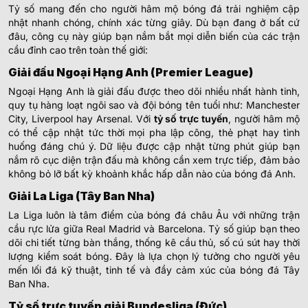
Tỷ số mang đến cho người hâm mộ bóng đá trải nghiệm cập
nhật nhanh chóng, chính xác từng giây. Dù bạn đang ở bất cứ
đâu, công cụ này giúp bạn nắm bắt mọi diễn biến của các trận
cầu đỉnh cao trên toàn thế giới:
Giải đấu Ngoại Hạng Anh (Premier League)
Ngoại Hạng Anh là giải đấu được theo dõi nhiều nhất hành tinh,
quy tụ hàng loạt ngôi sao và đội bóng tên tuổi như: Manchester
City, Liverpool hay Arsenal. Với
tỷ số trực tuyến
, người hâm mộ
có thể cập nhật tức thời mọi pha lập công, thẻ phạt hay tình
huống đáng chú ý. Dữ liệu được cập nhật từng phút giúp bạn
nắm rõ cục diện trận đấu mà không cần xem trực tiếp, đảm bảo
không bỏ lỡ bất kỳ khoảnh khắc hấp dẫn nào của bóng đá Anh.
Giải La Liga (Tây Ban Nha)
La Liga luôn là tâm điểm của bóng đá châu Âu với những trận
cầu rực lửa giữa Real Madrid và Barcelona. Tỷ số giúp bạn theo
dõi chi tiết từng bàn thắng, thống kê cầu thủ, số cú sút hay thời
lượng kiểm soát bóng. Đây là lựa chọn lý tưởng cho người yêu
mến lối đá kỹ thuật, tinh tế và đầy cảm xúc của bóng đá Tây
Ban Nha.
Tỷ số trực tuyến giải Bundesliga (Đức)