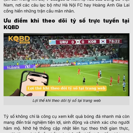
Nam, nơi các câu lạc bộ như Hà Nội FC hay Hoàng Anh Gia Lai
cống hiến những trận cầu mãn nhãn.
Ưu điểm khi theo dõi tỷ số trực tuyến tại
KQBD
Lợi thế khi theo dõi tỷ số tại trang web
Tỷ số không chỉ là công cụ xem kết quả bóng đá nhanh mà còn
mang đến trải nghiệm tiện lợi, sinh động và chính xác cho người
hâm mộ. Nhờ hệ thống cập nhật liên tục theo thời gian thực,