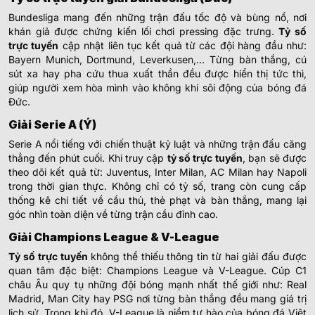
Bundesliga mang đến những trận đấu tốc độ và bùng nổ, nơi
khán giả được chứng kiến lối chơi pressing đặc trưng.
Tỷ số
trực tuyến
cập nhật liên tục kết quả từ các đội hàng đầu như:
Bayern Munich, Dortmund, Leverkusen,… Từng bàn thắng, cú
sút xa hay pha cứu thua xuất thần đều được hiển thị tức thì,
giúp người xem hòa mình vào không khí sôi động của bóng đá
Đức.
Giải Serie A (Ý)
Serie A nổi tiếng với chiến thuật kỷ luật và những trận đấu căng
thẳng đến phút cuối. Khi truy cập
tỷ số trực tuyến
, bạn sẽ được
theo dõi kết quả từ: Juventus, Inter Milan, AC Milan hay Napoli
trong thời gian thực. Không chỉ có tỷ số, trang còn cung cấp
thống kê chi tiết về cầu thủ, thẻ phạt và bàn thắng, mang lại
góc nhìn toàn diện về từng trận cầu đỉnh cao.
Giải Champions League & V-League
Tỷ số trực tuyến
không thể thiếu thông tin từ hai giải đấu được
quan tâm đặc biệt: Champions League và V-League. Cúp C1
châu Âu quy tụ những đội bóng mạnh nhất thế giới như: Real
Madrid, Man City hay PSG nơi từng bàn thắng đều mang giá trị
lịch sử. Trong khi đó, V-League là niềm tự hào của bóng đá Việt