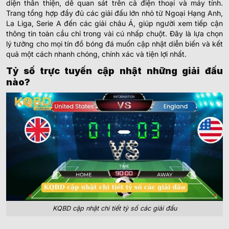
diện thân thiện, dễ quan sát trên cả điện thoại và máy tính.
Trang tổng hợp đầy đủ các giải đấu lớn nhỏ từ Ngoại Hạng Anh,
La Liga, Serie A đến các giải châu Á, giúp người xem tiếp cận
thông tin toàn cầu chỉ trong vài cú nhấp chuột. Đây là lựa chọn
lý tưởng cho mọi tín đồ bóng đá muốn cập nhật diễn biến và kết
quả một cách nhanh chóng, chính xác và tiện lợi nhất.
Tỷ số trực tuyến cập nhật những giải đấu
nào?
KQBD cập nhật chi tiết tỷ số các giải đấu