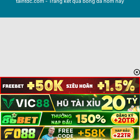
taintdc.com - Trang kết quả bóng đá hôm nay