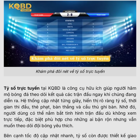
Khám phá đôi nét về tỷ số trực tuyến
Tỷ số trực tuyến
tại KQBD là công cụ hữu ích giúp người hâm
mộ bóng đá theo dõi kết quả các trận đấu ngay khi chúng đang
diễn ra. Hệ thống cập nhật từng giây, hiển thị rõ ràng tỷ số, thời
gian thi đấu, thẻ phạt, bàn thắng và cầu thủ ghi bàn. Nhờ đó,
người dùng có thể nắm bắt tình hình trận đấu dù không xem
trực tiếp, đặc biệt phù hợp cho những ai bận rộn nhưng vẫn
muốn theo dõi đội bóng yêu thích.
Bên cạnh tốc độ cập nhật nhanh, tỷ số còn được thiết kế giao