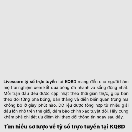
Livescore tỷ số trực tuyến
tại
KQBD
mang đến cho người hâm
mộ trải nghiệm xem kết quả bóng đá nhanh và sống động nhất.
Mỗi trận đấu đều được cập nhật theo thời gian thực, giúp bạn
theo dõi từng pha bóng, bàn thắng và diễn biến quan trọng mà
không bỏ lỡ giây phút nào. Dữ liệu được tổng hợp từ nhiều giải
đấu lớn nhỏ trên thế giới, đảm bảo chính xác tuyệt đối. Hãy cùng
khám phá chi tiết ưu điểm khi theo dõi thông tin ngay sau đây.
Tìm hiểu sơ lược về tỷ số trực tuyến tại KQBD