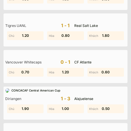
1-1
Tigres UANL
Real Salt Lake
1.50
1.20
0.80
1.60
1.80
1.80
0-1
Vancouver Whitecaps
CF Atlante
0.70
1.50
0.60
1.20
0.60
0.10
CONCACAF Central American Cup
1-3
Diriangen
Alajuelense
0.30
1.90
1.00
1.50
0.50
1.20