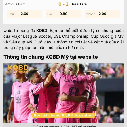
0-2
Antigua GFC
Real Esteli
2.00
0.10
0.80
1.40
2.00
1.20
KQBD Mỹ
luôn thu hút nhiều người tìm kiếm khi truy cập vào
website bóng đá
KQBD
. Bạn có thể biết được tỷ số chung cuộc
của Major League Soccer, USL Championship, Cúp Quốc gia Mỹ
và Siêu cúp Mỹ. Dưới đây là thông tin chi tiết về kết quả của giải
bóng này giúp fan hâm mộ hiểu rõ hơn nhé.
Thông tin chung KQBD Mỹ tại website
Thông tin chung KQBD Mỹ tại website