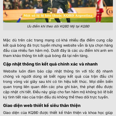
Ưu điểm khi theo dõi KQBD Mỹ tại KQBĐ
Mặc dù trên các trang mạng có khá nhiều địa điểm cung cấp
kết quả bóng đá trực tuyến nhưng website vẫn là lựa chọn hàng
đầu của nhiều fan hâm mộ. Dưới đây là các ưu điểm khi anh em
tham khảo thông tin kết quả bóng đá tại nền tảng.
Cập nhật thông tin kết quả chính xác và nhanh
Website luôn đảm bảo cập nhật thông tin với tốc độ nhanh
chóng và người dùng sẽ biết ngay kết quả của trận đấu chỉ
trong vòng vài giây sau khi có tín hiệu kết thúc. Mọi diễn biến
quan trọng liên quan đến các pha ghi bàn, thẻ phạt đều được
cập nhật chi tiết. Điều này giúp cho fan hâm mộ không bỏ lỡ bất
kỳ tình tiết nào của trận đấu dù không thể theo dõi trực tuyến.
Giao diện web thiết kế siêu thân thiện
Giao diện của KQBĐ được thiết kế thân thiện và khoa học giúp