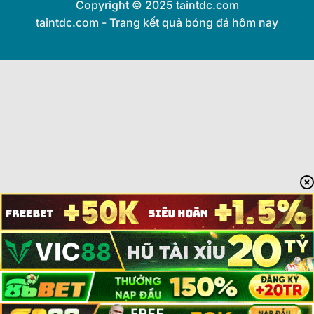
Copyright © 2025 taintdc.com
taintdc.com - Trang kết quả bóng đá hôm nay