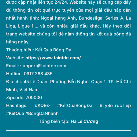
được cập nhật liên tục 24/24. Website này sẽ cung cấp đầy
đủ thông tin kết quả trực tuyến của mọi giải đấu hấp dẫn
nhất hành tinh: Ngoại hạng Anh, Bundesliga, Series A, La
Liga, Ligue 1,... và còn nhiều giải đấu khác. Hãy theo dõi
trang website chúng tôi để nắm thông tin kết quả bóng đá
hằng ngày.
Thương hiệu: Kết Quả Bóng Đá
Website:
https://www.taintdc.com/
Email:
support@taintdc.com
Hotline: 0917 268 435
Địa chỉ: 45 Lê Duẩn, Phường Bến Nghé, Quận 1, TP. Hồ Chí
Minh, Việt Nam
Zipcode: 700000
Hashtags: #KQBĐ #KếtQuảBóngĐá #TySoTrucTiep
#KetQua #BongDaNhanh
Tổng biên tập:
Hà Lê Cường