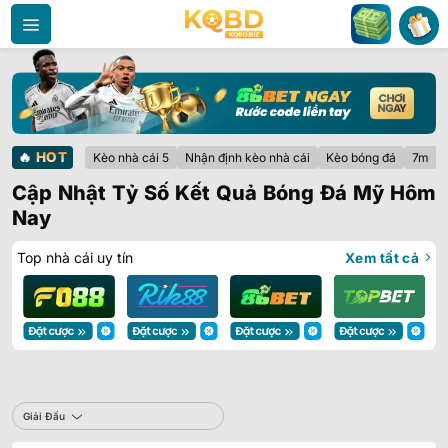
Bỏ
qua
nội
dung
🔥
HOT
Kèo nhà cái 5
Nhận định kèo nhà cái
Kèo bóng đá
7m
Cập Nhật Tỷ Số Kết Quả Bóng Đá Mỹ Hôm
Nay
Top nhà cái uy tín
Xem tất cả
Sbobet
Giải Đấu