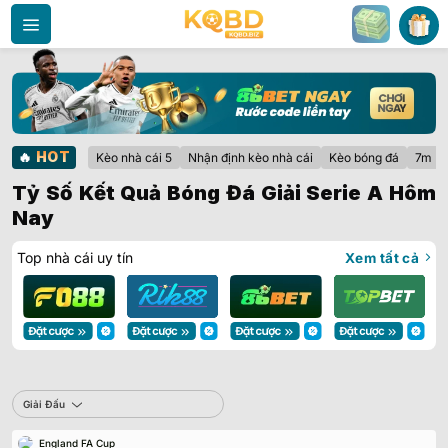
Bỏ
qua
nội
dung
🔥
HOT
Kèo nhà cái 5
Nhận định kèo nhà cái
Kèo bóng đá
7m
Tỷ Số Kết Quả Bóng Đá Giải Serie A Hôm
Nay
Top nhà cái uy tín
Xem tất cả
Sbobet
Giải Đấu
England FA Cup