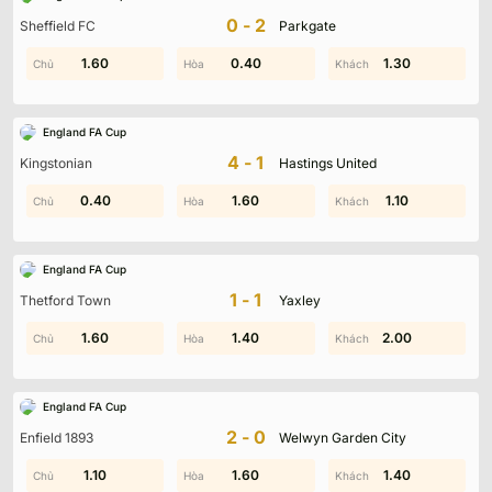
Không có dữ liệu vui lòng chọn bộ lọc khác
0-2
Sheffield FC
Parkgate
1.40
1.60
0.40
1.80
1.30
1.30
England FA Cup
4-1
Kingstonian
Hastings United
0.40
0.20
0.70
1.60
0.10
1.10
England FA Cup
1-1
Thetford Town
Yaxley
0.20
1.60
0.70
1.40
2.00
1.20
England FA Cup
2-0
Enfield 1893
Welwyn Garden City
0.60
1.10
2.00
1.60
0.20
1.40