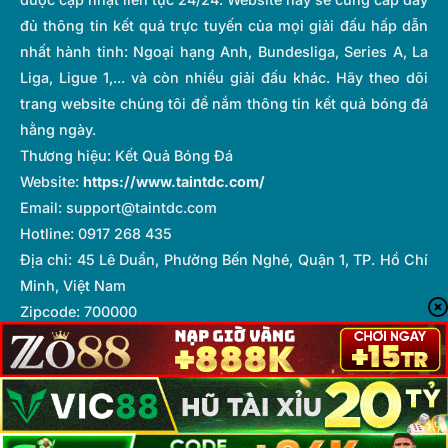
đủ thông tin kết quả trực tuyến của mọi giải đấu hấp dẫn
nhất hành tinh: Ngoại hạng Anh, Bundesliga, Series A, La
Liga, Ligue 1,... và còn nhiều giải đấu khác. Hãy theo dõi
trang website chúng tôi để nắm thông tin kết quả bóng đá
hằng ngày.
Thương hiệu: Kết Quả Bóng Đá
Website:
https://www.taintdc.com/
Email:
support@taintdc.com
Hotline: 0917 268 435
Địa chỉ: 45 Lê Duẩn, Phường Bến Nghé, Quận 1, TP. Hồ Chí
Minh, Việt Nam
Zipcode: 700000
Hashtags: #KQBĐ #KếtQuảBóngĐá #TySoTrucTiep
#KetQua #BongDaNhanh
Tổng biên tập:
Hà Lê Cường
Copyright © 2025 taintdc.com