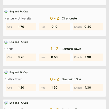
England FA Cup
0-2
Hartpury University
Cirencester
1.50
1.70
1.70
0.10
0.30
1.00
England FA Cup
1-2
Cribbs
Fairford Town
0.50
0.20
0.50
1.50
0.60
1.90
England FA Cup
0-2
Dudley Town
Droitwich Spa
1.70
1.20
1.90
1.50
2.00
1.30
England FA Cup