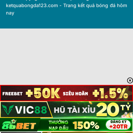
ketquabongda123.com - Trang kết quả bóng đá hôm
nay