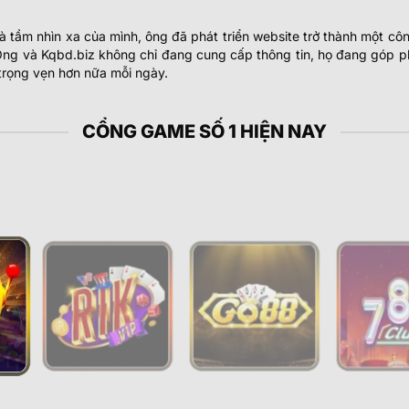
và tầm nhìn xa của mình, ông đã phát triển website trở thành một cô
ng và Kqbd.biz không chỉ đang cung cấp thông tin, họ đang góp p
trọng vẹn hơn nữa mỗi ngày.
CỔNG GAME SỐ 1 HIỆN NAY