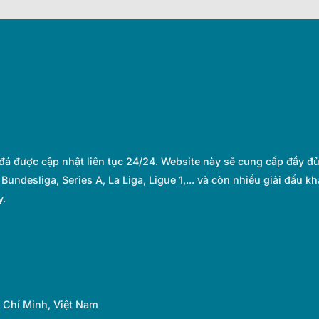
đá được cập nhật liên tục 24/24. Website này sẽ cung cấp đầy đủ
undesliga, Series A, La Liga, Ligue 1,... và còn nhiều giải đấu k
y.
ồ Chí Minh, Việt Nam