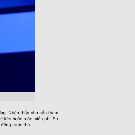
ường. Nhận thấy nhu cầu tham
ệ kèo hoàn toàn miễn phí. Sự
 đồng cược thủ.