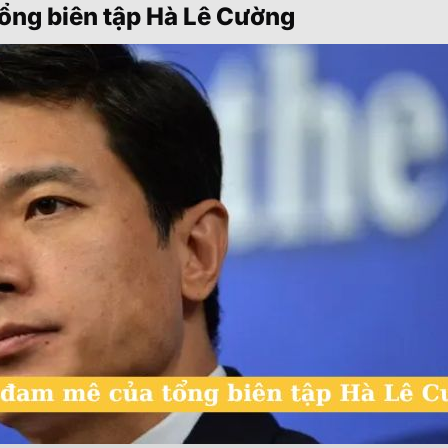
ổng biên tập Hà Lê Cường