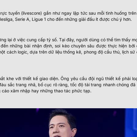
rực tuyến (livescore) gần như ngay lập tức sau mỗi tình huống trên
sliga, Serie A, Ligue 1 cho đến những giải đấu ít được chú ý hơn.
g lại ở việc cung cấp tỷ số. Tại đây, người dùng có thể tìm thấy mọi
o đến những bài nhận định, soi kèo chuyên sâu được thực hiện bởi 
ột cách logic, dựa trên dữ liệu thống kê, phong độ cầu thủ, lịch sử 
 khe với thiết kế giao diện. Ông yêu cầu đội ngũ thiết kế phải loại
 Màu sắc trang nhã, bố cục rõ ràng, tốc độ tải trang nhanh chóng đ
g cáo xâm nhập hay những thao tác phức tạp.