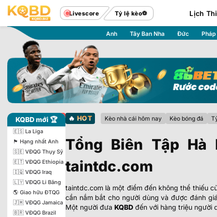
Bỏ
Lịch Th
Livescore
Tỷ lệ kèo
qua
nội
Anh
Tây Ban Nha
Đức
Pháp
dung
🔥
HOT
Kèo nhà cái hôm nay
Kèo bóng đá
Tỷ
KQBD mới 🏆
🇪🇸 La Liga
Tổng Biên Tập Hà 
🏴󠁧󠁢󠁥󠁮󠁧󠁿 Hạng nhất Anh
🇸🇪 VĐQG Thụy Sỹ
taintdc.com
🇪🇹 VĐQG Ethiopia
🇮🇶 VĐQG Iraq
🇱🇾 VĐQG Li Băng
taintdc.com là một điểm đến không thể thiếu 
🌎 Giao hữu ĐTQG
cần nắm bắt cho người dùng và được đánh giá 
🇯🇲 VĐQG Jamaica
Một người đưa
KQBD
đến với hàng triệu người 
🇧🇷 VĐQG Brazil