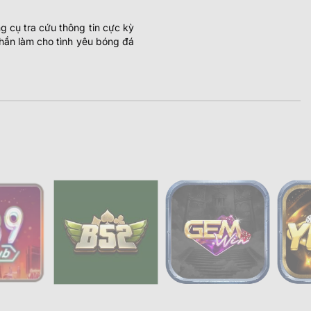
ng cụ tra cứu thông tin cực kỳ
hần làm cho tình yêu bóng đá