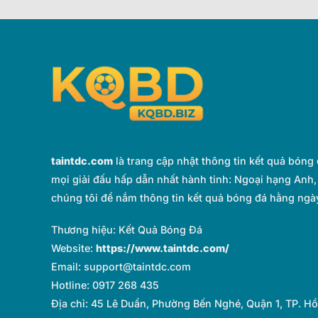
taintdc.com
là trang cập nhật thông tin kết quả bóng 
mọi giải đấu hấp dẫn nhất hành tinh: Ngoại hạng Anh, B
chúng tôi để nắm thông tin kết quả bóng đá hằng ngà
Thương hiệu: Kết Quả Bóng Đá
Website:
https://www.taintdc.com/
Email:
support@taintdc.com
Hotline: 0917 268 435
Địa chỉ: 45 Lê Duẩn, Phường Bến Nghé, Quận 1, TP. H