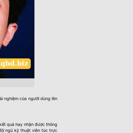
rải nghiệm của người dùng lên
 kết quả hay nhận được thông
i ngũ kỹ thuật viên túc trực