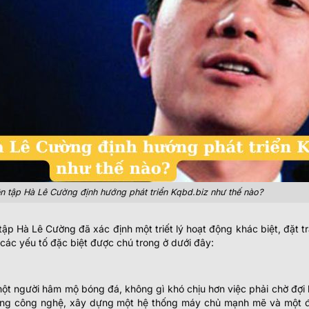
n tập Hà Lê Cường định hướng phát triển Kqbd.biz như thế nào?
ập Hà Lê Cường đã xác định một triết lý hoạt động khác biệt, đặt t
a các yếu tố đặc biệt được chú trong ở dưới đây:
một người hâm mộ bóng đá, không gì khó chịu hơn việc phải chờ đợi
tầng công nghệ, xây dựng một hệ thống máy chủ mạnh mẽ và một độ