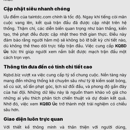
Cập nhật siêu nhanh chóng
Ưu điểm của taintdc.com chính là tốc độ. Ngay khi tiếng còi mãn
cuộc vang lên, kết quả trận đấu đã được cập nhật trên hệ
thống. Thậm chí, các diễn biến quan trọng như bàn thắng, kiến
tạo, thẻ phạt đều được cập nhật theo thời gian thực. Điều này
đảm bảo rằng người hâm mộ sẽ không bỏ lỡ bất kỳ chi tiết nào,
dù không thể theo dõi trực tiếp trận đấu. Việc cung cấp
KQBD
Úc
tức thì giúp người xem nắm bắt được mạch trận đấu một
cách trọn vẹn.
Thông tin đưa đến có tính chi tiết cao
Kqbd.biz vượt xa việc cung cấp tỷ số chung cuộc. Nền tảng này
mang đến những thống kê chuyên sâu như tỷ lệ kiểm soát bóng,
số cú sút, số lần phạt góc, lịch sử đối đầu, và phong độ gần đây
của hai đội. Những dữ liệu này là nguồn tham khảo vô giá cho
những ai yêu thích phân tích chiến thuật và dự đoán kết quả.
Nhờ đó, việc xem
KQBD Úc
trở thành một trải nghiệm có chiều
sâu hơn.
Giao diện luôn trực quan
Với thiết kế thông minh và thân thiện với người dùng,