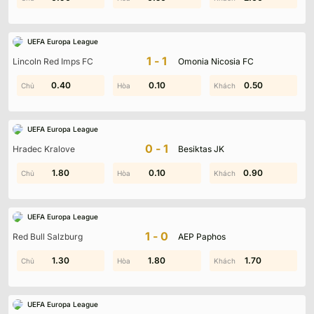
UEFA Europa League
1-1
Lincoln Red Imps FC
Omonia Nicosia FC
0.40
1.40
0.10
0.10
0.40
0.50
UEFA Europa League
0-1
Hradec Kralove
Besiktas JK
0.50
1.80
1.00
0.10
0.90
1.80
UEFA Europa League
1-0
Red Bull Salzburg
AEP Paphos
0.50
1.30
0.20
1.80
0.10
1.70
UEFA Europa League