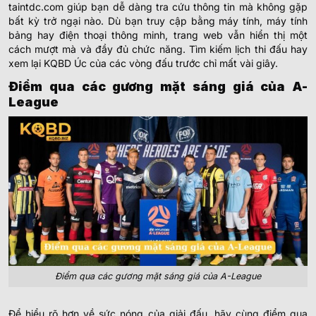
taintdc.com giúp bạn dễ dàng tra cứu thông tin mà không gặp
bất kỳ trở ngại nào. Dù bạn truy cập bằng máy tính, máy tính
bảng hay điện thoại thông minh, trang web vẫn hiển thị một
cách mượt mà và đầy đủ chức năng. Tìm kiếm lịch thi đấu hay
xem lại KQBD Úc của các vòng đấu trước chỉ mất vài giây.
Điểm qua các gương mặt sáng giá của A-
League
Điểm qua các gương mặt sáng giá của A-League
Để hiểu rõ hơn về sức nóng của giải đấu, hãy cùng điểm qua