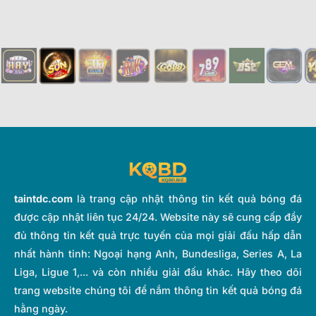
taintdc.com
là trang cập nhật thông tin kết quả bóng đá
được cập nhật liên tục 24/24. Website này sẽ cung cấp đầy
đủ thông tin kết quả trực tuyến của mọi giải đấu hấp dẫn
nhất hành tinh: Ngoại hạng Anh, Bundesliga, Series A, La
Liga, Ligue 1,... và còn nhiều giải đấu khác. Hãy theo dõi
trang website chúng tôi để nắm thông tin kết quả bóng đá
hằng ngày.