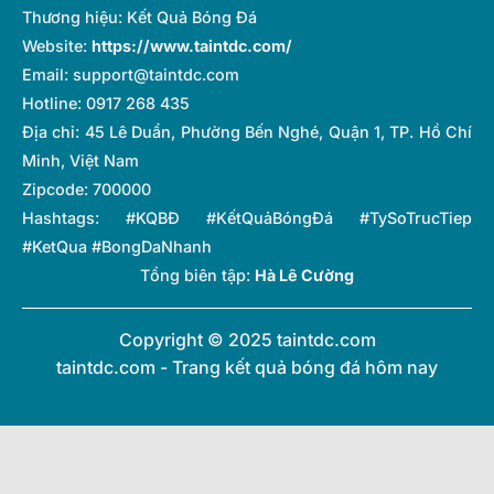
Thương hiệu: Kết Quả Bóng Đá
Website:
https://www.taintdc.com/
Email:
support@taintdc.com
Hotline: 0917 268 435
Địa chỉ: 45 Lê Duẩn, Phường Bến Nghé, Quận 1, TP. Hồ Chí
Minh, Việt Nam
Zipcode: 700000
Hashtags: #KQBĐ #KếtQuảBóngĐá #TySoTrucTiep
#KetQua #BongDaNhanh
Tổng biên tập:
Hà Lê Cường
Copyright © 2025 taintdc.com
taintdc.com - Trang kết quả bóng đá hôm nay