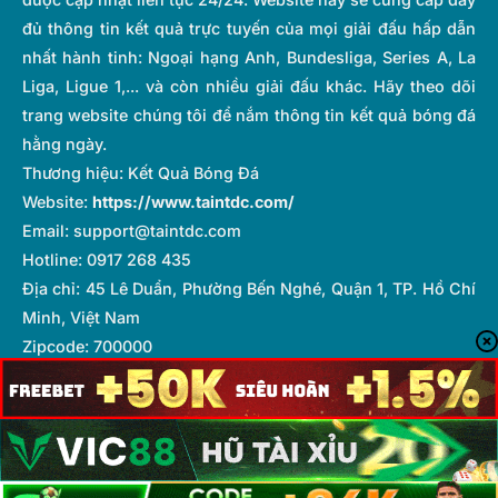
đủ thông tin kết quả trực tuyến của mọi giải đấu hấp dẫn
nhất hành tinh: Ngoại hạng Anh, Bundesliga, Series A, La
Liga, Ligue 1,... và còn nhiều giải đấu khác. Hãy theo dõi
trang website chúng tôi để nắm thông tin kết quả bóng đá
hằng ngày.
Thương hiệu: Kết Quả Bóng Đá
Website:
https://www.taintdc.com/
Email:
support@taintdc.com
Hotline: 0917 268 435
Địa chỉ: 45 Lê Duẩn, Phường Bến Nghé, Quận 1, TP. Hồ Chí
Minh, Việt Nam
Zipcode: 700000
Hashtags: #KQBĐ #KếtQuảBóngĐá #TySoTrucTiep
#KetQua #BongDaNhanh
Tổng biên tập:
Hà Lê Cường
Copyright © 2025 taintdc.com