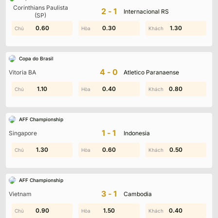
Không có dữ liệu vui lòng chọn bộ lọc khác
Corinthians Paulista
2-1
Internacional RS
(SP)
0.60
0.50
0.30
1.40
0.70
1.30
Copa do Brasil
4-0
Vitoria BA
Atletico Paranaense
2.00
1.10
0.40
1.70
0.80
0.20
AFF Championship
1-1
Singapore
Indonesia
1.80
1.30
0.60
1.60
0.80
0.50
AFF Championship
3-1
Vietnam
Cambodia
0.90
1.50
0.80
1.50
0.40
1.10