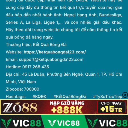
cung cấp đầy đủ thông tin kết quả trực tuyến của mọi giải
đấu hấp dẫn nhất hành tinh: Ngoại hạng Anh, Bundesliga,
Series A, La Liga, Ligue 1,... và còn nhiều giải đấu khác.
Hãy theo dõi trang website chúng tôi để nắm thông tin kết
quả bóng đá hằng ngày.
Thương hiệu: Kết Quả Bóng Đá
Website:
https://ketquabongda123.com/
Email:
support@ketquabongda123.com
Hotline: 0917 268 435
Địa chỉ: 45 Lê Duẩn, Phường Bến Nghé, Quận 1, TP. Hồ Chí
Minh, Việt Nam
Zipcode: 700000
Hashtags: #KQBĐ #KếtQuảBóngĐá #TySoTrucTiep
#KetQua #BongDaNhanh
Tổng biên tập:
Hà Lê Cường
Copyright © 2025 ketquabongda123.com