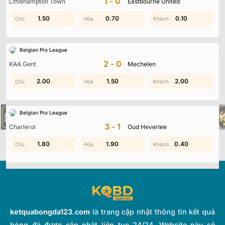
1-0
Littlehampton Town
Eastbourne United
1.50
1.10
0.70
1.90
1.60
0.10
Belgian Pro League
CỔNG GAME SỐ 1 HIỆN NAY
2-0
KAA Gent
Mechelen
0.50
2.00
1.50
1.10
2.00
1.00
Belgian Pro League
3-1
Charleroi
Oud Heverlee
0.30
1.80
1.30
1.90
0.40
1.00
ketquabongda123.com
là trang cập nhật thông tin kết quả
bóng đá được cập nhật liên tục 24/24. Website này sẽ