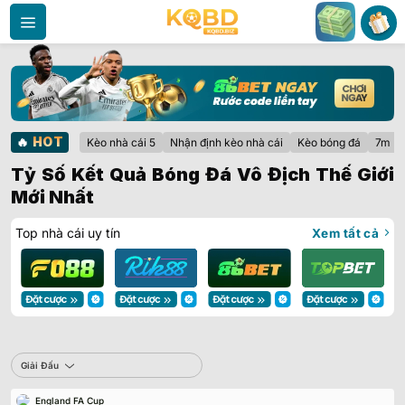
Bỏ
qua
nội
dung
🔥
HOT
Kèo nhà cái 5
Nhận định kèo nhà cái
Kèo bóng đá
7m
Tỷ Số Kết Quả Bóng Đá Vô Địch Thế Giới
Mới Nhất
Top nhà cái uy tín
Xem tất cả
Sbobet
Giải Đấu
England FA Cup