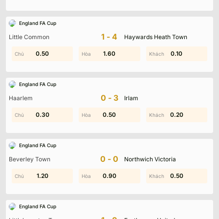
England FA Cup
1-4
Little Common
Haywards Heath Town
0.70
0.50
1.60
1.70
1.00
0.10
England FA Cup
0-3
Haarlem
Irlam
0.30
2.00
0.50
1.10
0.20
1.90
England FA Cup
0-0
Beverley Town
Northwich Victoria
2.00
1.20
0.40
0.90
0.50
1.50
England FA Cup